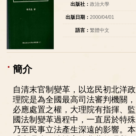
出版社：
政治大學
出版日期：
2000/04/01
語言：
繁體中文
簡介
自清末官制變革，以迄民初北洋政府時
理院是為全國最高司法審判機關，
必應處置之權，大理院有指揮、監
國法制變革過程中，一直居於特殊
乃至民事立法產生深遠的影響。本