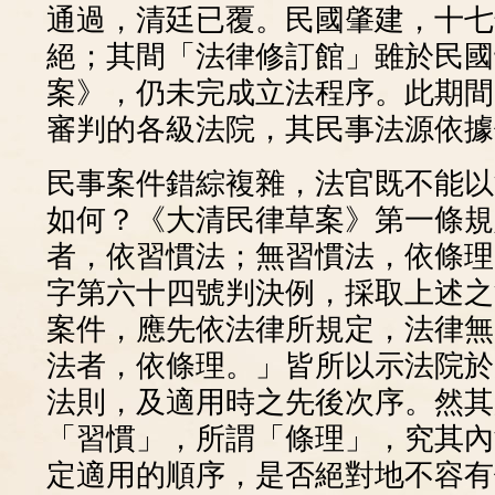
通過，清廷已覆。民國肇建，十七
絕；其間「法律修訂館」雖於民國
案》，仍未完成立法程序。此期間
審判的各級法院，其民事法源依據
民事案件錯綜複雜，法官既不能以
如何？《大清民律草案》第一條規
者，依習慣法；無習慣法，依條理
字第六十四號判決例，採取上述之
案件，應先依法律所規定，法律無
法者，依條理。」皆所以示法院於
法則，及適用時之先後次序。然其
「習慣」，所謂「條理」，究其內
定適用的順序，是否絕對地不容有