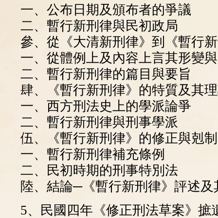
一、公布日期及頒布者的爭議
二、暫行新刑律與民初政局
參、從《大清新刑律》到《暫行新
一、從體例上及內容上言其形變與
二、暫行新刑律的篇目與要旨
肆、《暫行新刑律》的特質及其理
一、西方刑法史上的學派論爭
二、暫行新刑律與刑事學派
伍、《暫行新刑律》的修正與剋制
一、暫行新刑律補充條例
二、民初時期的刑事特別法
陸、結論─《暫行新刑律》評述及
5、民國四年《修正刑法草案》摭