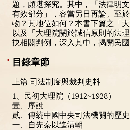
題，頗堪探究。其中，「法律明文
有效部分」，容當另日再論。至於
物？其地位如何？本書下篇之「大
以及「大理院關於誠信原則的法理
抉相關判例，深入其中，揭開民國
目錄章節
上篇 司法制度與裁判史料
1、民初大理院（1912~1928）
壹、序說
貳、傳統中國中央司法機關的歷史
一、自先秦以迄清朝