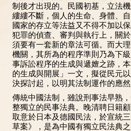
制後才出現的。民國初基，立法機
縷縷不斷，個人的生命、身體、自
國家的存立等法益又不得不加以保
犯罪的偵查、審判與執行上，關於
須要有一套新的章法可循。而大理
機關，其所為的程序準則乃為下級
事訴訟程序的生成與遞嬗之跡，本
的生成與開展」一文，擬從民元以
決探討起，以明其法制運作的應然
傳統中國法制，雖說刑事法早熟，
整獨立的民事法典。晚清聘日籍顧
取意於日本及德國民法，於宣統三年
草案》，是為中國有獨立民法典之