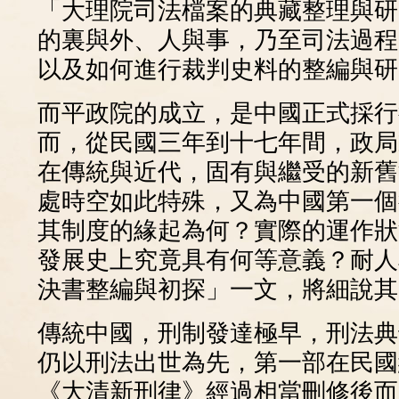
「大理院司法檔案的典藏整理與研
的裏與外、人與事，乃至司法過程
以及如何進行裁判史料的整編與研
而平政院的成立，是中國正式採行
而，從民國三年到十七年間，政局
在傳統與近代，固有與繼受的新舊
處時空如此特殊，又為中國第一個
其制度的緣起為何？實際的運作狀
發展史上究竟具有何等意義？耐人
決書整編與初探」一文，將細說其
傳統中國，刑制發達極早，刑法典
仍以刑法出世為先，第一部在民國
《大清新刑律》經過相當刪修後而