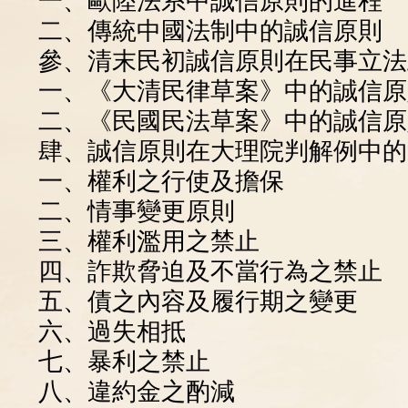
一、歐陸法系中誠信原則的進程
二、傳統中國法制中的誠信原則
參、清末民初誠信原則在民事立法
一、《大清民律草案》中的誠信原則
二、《民國民法草案》中的誠信原則
肆、誠信原則在大理院判解例中的
一、權利之行使及擔保
二、情事變更原則
三、權利濫用之禁止
四、詐欺脅迫及不當行為之禁止
五、債之內容及履行期之變更
六、過失相抵
七、暴利之禁止
八、違約金之酌減