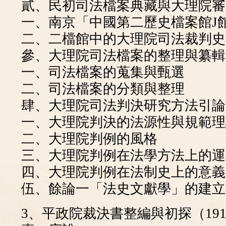
貳、民初司法檔案典藏與大理院審
一、南京「中國第二歷史檔案館J
二、二檔館中的大理院司法裁判史
參、大理院司法檔案的整理與纂輯
一、司法檔案的蒐集與甄選
二、司法檔案的分類與整理
肆、大理院司法判決研究方法引論
一、大理院判決的法源性與規範理
二、大理院判例的風格
三、大理院判例在法學方法上的運
四、大理院判例在法制史上的意義
伍、餘論一「法史文獻學」的建立
3、平政院裁決書整編與初探（1914