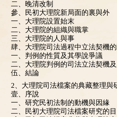
二、晚清改制
參、民初大理院新局面的裏與外
一、大理院設置始末
二、大理院的組織與職掌
三、大理院的人與事
肆、大理院司法過程中立法契機的
一、判例的性質及其學說爭議
二、大理院判例的司法立法契機及
伍、結論
2、大理院司法檔案的典藏整理與
壹、序說
一、研究民初法制的動機與因緣
二、民初大理院司法檔案研究的目