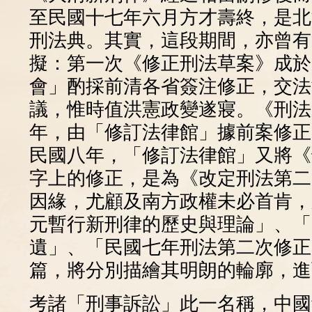
至民國十七年六月方才壽終，是北
刑法典。其實，這段期間，亦曾有
擬：第一次《修正刑法草案》成於
會」酌採前清各省簽注修正，交法
議，惟時值洪憲政變遂寢。《刑法
年，由「修訂法律館」據前案修正
民國八年，「修訂法律館」又將《
字上的修正，是為《改定刑法第二
因緣，尤顧及南方政權未必首肯，
元暫行新刑律的歷史與理論」、「
遺」、「民國七年刑法第二次修正
篇，將分別描繪其明朗的輪廓，進
考諸「刑事訴訟」此一名稱，中國