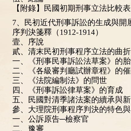
【附錄】民國初期刑事立法比較表
7、民初近代刑事訴訟的生成與開
序判決箋釋（1912-1914）
壹、序說
貳、清末民初刑事程序立法的曲折
一、《刑事民事訴訟法草案》的胎
二、《各級審判廳試辦章程》的催
三、《法院編制法》的問世
四、《刑事訴訟律草案》的育成
五、民國對清季諸法案的續承與新
參、大理院刑事程序判決的特色與
一、公訴原告─檢察官
二、豫審