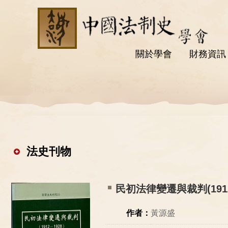
關於學會
財務資訊
法史刊物
民初法律變遷與裁判(1912-
作者：
黃源盛