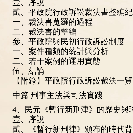
壹、序說
貳、平政院行政訴訟裁決書整編紀
一、裁決書蒐羅的過程
二、裁決書的整編
參、平政院與民初行政訴訟制度
一、案件種類的統計與分析
二、若干案例的運用實態
伍、結論
【附錄】平政院行政訴訟裁決一覽
中篇 刑事主法與司法實踐
4、民元《暫行新刑津》的歷史與
壹、序說
貳、《暫行新刑律》頒布的時代背