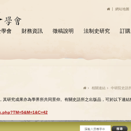
網站地圖
於學會
財務資訊
徵稿說明
法制史研究
訂購
相關連結
中研院史語
，其研究成果亦為學界所共同景仰。有關史語所之出版品，可於以下連結
1Pic.php?TM=5&M=1&C=42