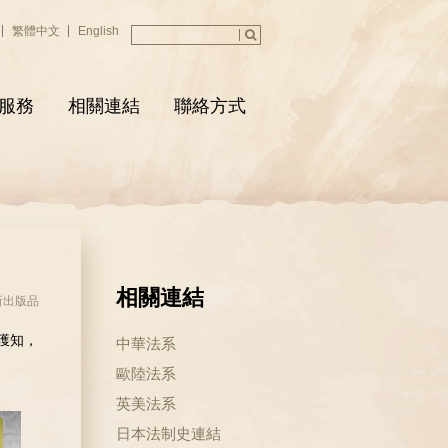
繁體中文
English
服務
相關連結
聯絡方式
相關連結
所出版品
獲知，
中華法系
歐陸法系
英美法系
日本法制史連結