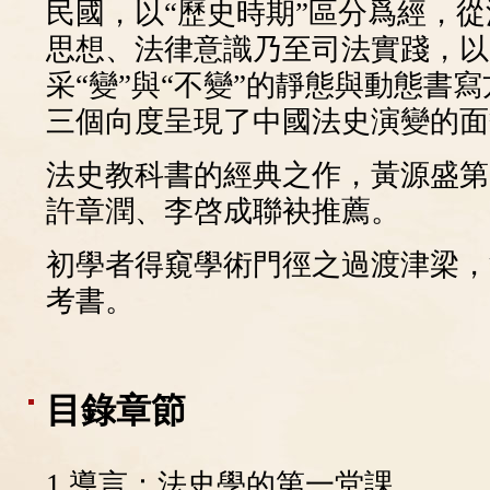
民國，以“歷史時期”區分爲經，
思想、法律意識乃至司法實踐，以
采“變”與“不變”的靜態與動態書
三個向度呈現了中國法史演變的面
法史教科書的經典之作，黃源盛第
許章潤、李啓成聯袂推薦。
初學者得窺學術門徑之過渡津梁，
考書。
目錄章節
1 導言：法史學的第一堂課